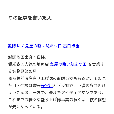
この記事を書いた人
副隊長 / 魚屋の喰い処まつ田 枩田卓也
越廼地区出身・在住。
観光客に人気の地魚店
魚屋の喰い処まつ田
を営業す
る名物兄弟の兄。
我ら越前海岸盛り上げ隊の副隊長でもあるが、その見
た目・性格は隊長
長谷川
と正反対で、巨漢の多弁のひ
ょうきん者。一方で、優れたアイディアマンであり、
これまでの様々な盛り上げ隊事業の多くは、彼の構想
が元になっている。