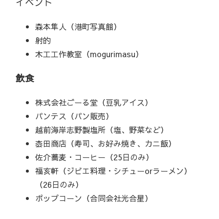
イベント
森本隼人（港町写真館）
射的
木工工作教室（mogurimasu）
飲食
株式会社ごーる堂（豆乳アイス）
パンテス（パン販売）
越前海岸志野製塩所（塩、野菜など）
枩田商店（寿司、お好み焼き、カニ飯）
佐介蕎麦・コーヒー（25日のみ）
福亥軒（ジビエ料理・シチューorラーメン）
（26日のみ）
ポップコーン（合同会社光合星）