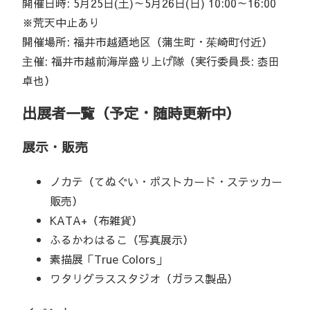
開催日時: 5月25日(土)～5月26日(日) 10:00～16:00
※荒天中止あり
開催場所: 福井市越廼地区（蒲生町・茱崎町付近）
主催: 福井市越前海岸盛り上げ隊（実行委員長: 枩田
卓也）
出展者一覧（予定・随時更新中）
展示・販売
ノカテ（てぬぐい・ポストカード・ステッカー
販売）
KATA+（布雑貨）
ふるかわはるこ（写真展示）
素描展「True Colors」
ワタリグラススタジオ（ガラス製品）