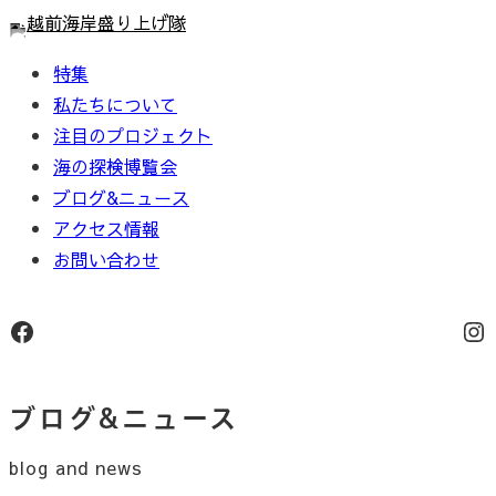
内
容
特集
を
私たちについて
ス
注目のプロジェクト
キ
海の探検博覧会
ッ
ブログ&ニュース
プ
アクセス情報
お問い合わせ
Facebook
In
ブログ&ニュース
blog and news