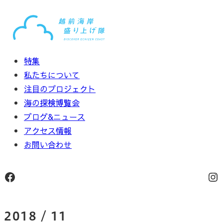
内
容
を
ス
特集
キ
私たちについて
ッ
注目のプロジェクト
プ
海の探検博覧会
ブログ&ニュース
アクセス情報
お問い合わせ
Facebook
In
2018 / 11