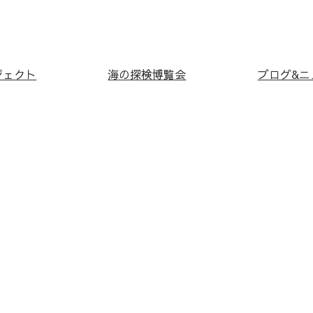
ジェクト
海の探検博覧会
ブログ&ニ