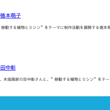
―徳本萌子
、”移動する植物とミシン”をテーマに制作活動を展開する徳本
―田中彰
なる、木版画家の田中彰さんと、”移動する植物とミシン”をテ