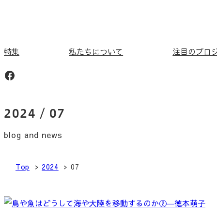
内
容
を
ス
特集
私たちについて
注目のプロ
キ
Facebook
ッ
プ
2024 / 07
blog and news
Top
2024
07