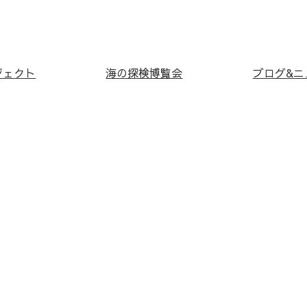
ジェクト
海の探検博覧会
ブログ&ニ