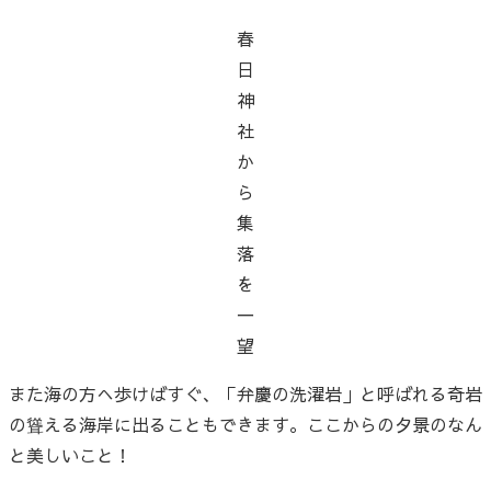
春
日
神
社
か
ら
集
落
を
一
望
また海の方へ歩けばすぐ、「弁慶の洗濯岩」と呼ばれる奇岩
の聳える海岸に出ることもできます。ここからの夕景のなん
と美しいこと！