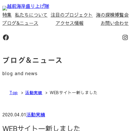
内
容
特集
私たちについて
注目のプロジェクト
海の探検博覧会
を
ブログ&ニュース
アクセス情報
お問い合わせ
ス
Facebook
In
キ
ッ
プ
ブログ&ニュース
blog and news
Top
活動実績
WEBサイト一新しました
2020.04.01
活動実績
WEBサイト一新しました