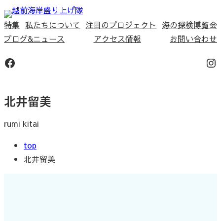
内
容
特集
私たちについて
注目のプロジェクト
海の探検博覧会
を
ブログ&ニュース
アクセス情報
お問い合わせ
ス
Facebook
In
キ
ッ
プ
北井留美
rumi kitai
top
北井留美