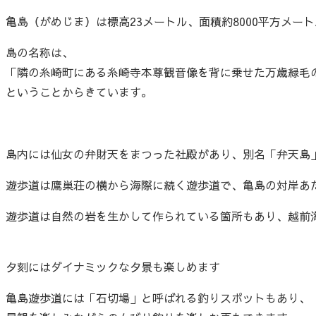
亀島（がめじま）は標高23メートル、面積約8000平方メー
島の名称は、
「隣の糸崎町にある糸崎寺本尊観音像を背に乗せた万歳緑毛
ということからきています。
島内には仙女の弁財天をまつった社殿があり、別名「弁天島
遊歩道は鷹巣荘の横から海際に続く遊歩道で、亀島の対岸あ
遊歩道は自然の岩を生かして作られている箇所もあり、越前
夕刻にはダイナミックな夕景も楽しめます
亀島遊歩道には「石切場」と呼ばれる釣りスポットもあり、