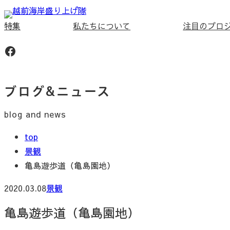
内
容
特集
私たちについて
注目のプロ
を
Facebook
ス
キ
ッ
ブログ&ニュース
プ
blog and news
top
景観
亀島遊歩道（亀島園地）
2020.03.08
景観
亀島遊歩道（亀島園地）