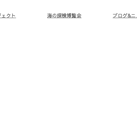
ジェクト
海の探検博覧会
ブログ&ニ