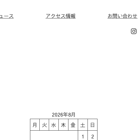
ュース
アクセス情報
お問い合わせ
In
2026年8月
月
火
水
木
金
土
日
1
2