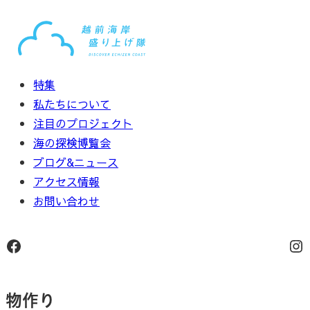
内
容
を
ス
特集
キ
私たちについて
ッ
注目のプロジェクト
プ
海の探検博覧会
ブログ&ニュース
アクセス情報
お問い合わせ
Facebook
In
物作り