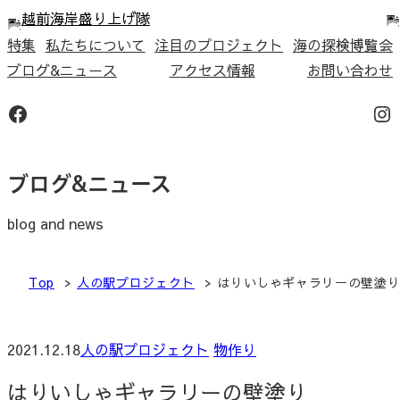
内
容
特集
私たちについて
注目のプロジェクト
海の探検博覧会
を
ブログ&ニュース
アクセス情報
お問い合わせ
ス
Facebook
In
キ
ッ
プ
ブログ&ニュース
blog and news
Top
人の駅プロジェクト
はりいしゃギャラリーの壁塗
2021.12.18
人の駅プロジェクト
物作り
はりいしゃギャラリーの壁塗り