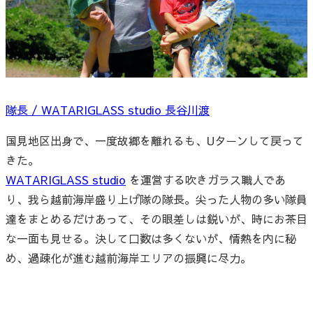
隊長 / WATARIGLASS studio 長谷川渡
国見地区出身で、一度故郷を離れるも、Uターンして戻って
きた。
WATARIGLASS studio
を運営する吹きガラス職人であ
り、我ら越前海岸盛り上げ隊の隊長。尖った人物の多い隊員
達をまとめるだけあって、その眼差しは鋭いが、時にお茶目
な一面も見せる。決して口数は多くないが、情熱を内に秘
め、過疎化が進む越前海岸エリアの振興に尽力。