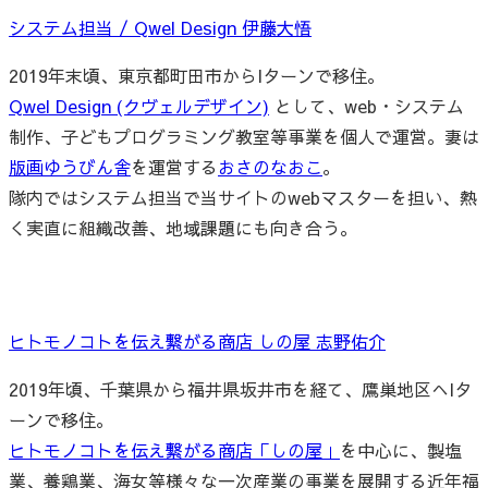
システム担当 / Qwel Design 伊藤大悟
2019年末頃、東京都町田市からIターンで移住。
Qwel Design (クヴェルデザイン)
として、web・システム
制作、子どもプログラミング教室等事業を個人で運営。妻は
版画ゆうびん舎
を運営する
おさのなおこ
。
隊内ではシステム担当で当サイトのwebマスターを担い、熱
く実直に組織改善、地域課題にも向き合う。
ヒトモノコトを伝え繋がる商店 しの屋 志野佑介
2019年頃、千葉県から福井県坂井市を経て、鷹巣地区へIタ
ーンで移住。
ヒトモノコトを伝え繋がる商店「しの屋」
を中心に、製塩
業、養鶏業、海女等様々な一次産業の事業を展開する近年福