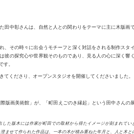
た田中彰さんは、自然と人との関わりをテーマに主に木版画
れ、その時々に出会うモチーフと深く対話をされる制作スタ
は彼の探究心や世界観そのものであり、見る人の心に深く響
です。
にきてくださり、オープンスタジオを開催してくださいました。
田国際版画美術館」が、「町田えごのき縁起」という田中さんの
出した版木には作家が町田での取材から得たイメージが刻まれてい
を澄ませて作られた作品は、一本の木が積み重ねた年月と、人と木と