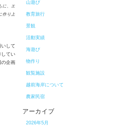
山遊び
もに、エ
教育旅行
に作り上
景観
活動実績
願いして
海遊び
作してい
物作り
回の企画
観覧施設
越前海岸について
農家民宿
アーカイブ
2026年5月