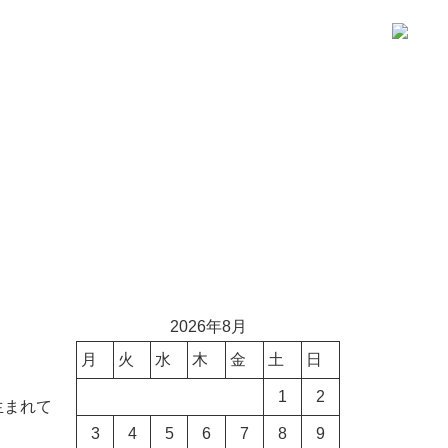
2026年8月
月
火
水
木
金
土
日
1
2
生まれて
3
4
5
6
7
8
9