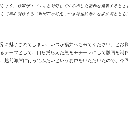
でしょう。作家がエゴノキと対峙して生み出した新作を発表するとと
通じて滞在制作する《町田芹ヶ谷えごのき縁起絵巻》を参加者ととも
界に魅了されてしまい、いつか福井へも来てください、とお
るテーマとして、自ら捕らえた魚をモチーフにして版画を制
、越前海岸に行ってみたいというお声をいただいたので、今